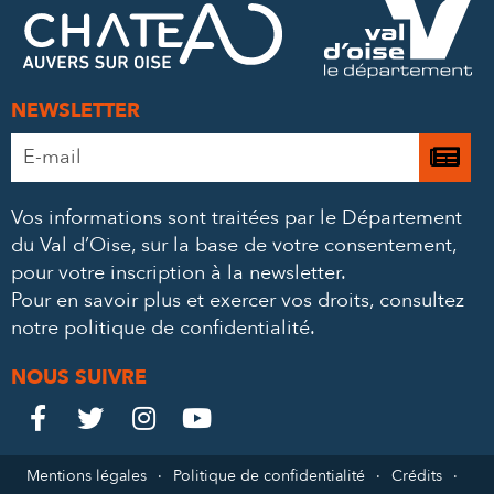
FACEBOOK
TWITTER
E-
MAIL
NEWSLETTER
Adresse
Je

e-
m’
mail
Vos informations sont traitées par le Département
à
*
du Val d’Oise, sur la base de votre consentement,
la
pour votre inscription à la newsletter.
ne
Pour en savoir plus et exercer vos droits,
consultez
notre politique de confidentialité
.
NOUS SUIVRE
Le
Le
Le
Le




Château
Château
Château
Château
Mentions légales
Politique de confidentialité
Crédits