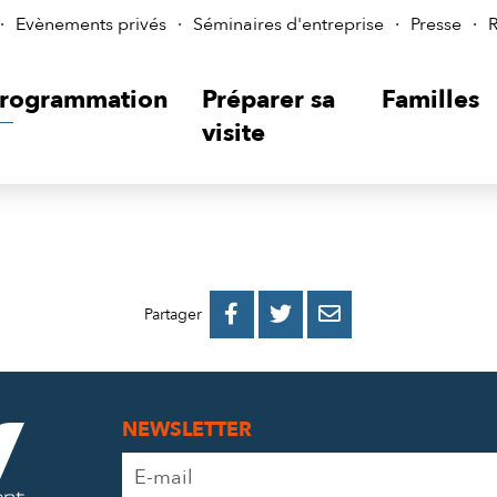
Evènements privés
Séminaires d'entreprise
Presse
R
rogrammation
Préparer sa
Familles
visite
PARTAGER
PARTAGER
PARTAGER



Partager
SUR
SUR
PAR
FACEBOOK
TWITTER
E-
NEWSLETTER
MAIL
Adresse
e-