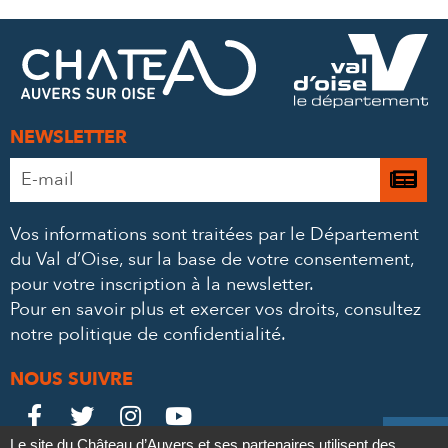
SUR
SUR
PAR
FACEBOOK
TWITTER
E-
MAIL
NEWSLETTER
Adresse
Je

e-
m’
mail
Vos informations sont traitées par le Département
à
*
du Val d’Oise, sur la base de votre consentement,
la
pour votre inscription à la newsletter.
ne
Pour en savoir plus et exercer vos droits,
consultez
notre politique de confidentialité
.
NOUS SUIVRE
Le
Le
Le
Le





Le site du Château d’Auvers et ses partenaires utilisent des