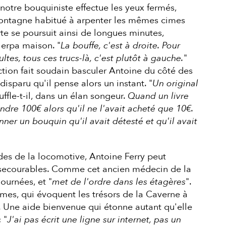
 notre bouquiniste effectue les yeux fermés,
ntagne habitué à arpenter les mêmes cimes
te se poursuit ainsi de longues minutes,
herpa maison. "
La bouffe, c'est à droite. Pour
ltes, tous ces trucs-là, c'est plutôt à gauche.
"
ction fait soudain basculer Antoine du côté des
disparu qu'il pense alors un instant. "
Un original
ouffle-t-il, dans un élan songeur.
Quand un livre
vendre 100€ alors qu'il ne l'avait acheté que 10€.
onner un bouquin qu'il avait détesté et qu'il avait
s de la locomotive, Antoine Ferry peut
secourables. Comme cet ancien médecin de la
ournées, et "
met de l'ordre dans les étagères
".
mes, qui évoquent les trésors de la Caverne à
 Une aide bienvenue qui étonne autant qu'elle
 "
J'ai pas écrit une ligne sur internet, pas un