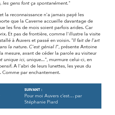
, les gens font ça spontanément.
"
, et la reconnaissance n'a jamais payé les
mporte que la Caverne accueille davantage de
e les fins de mois soient parfois arides. Car
ix. Et pas de frontière, comme l'illustre la visite
stallé à Auvers et passé en voisin. "
Il fait de l'art
ns la nature. C'est génial !
", présente Antoine
 mesure, avant de céder la parole au visiteur
t unique ici, unique...
", murmure celui-ci, en
pensif. A l'abri de leurs lunettes, les yeux du
s... Comme par enchantement.
SUIVANT :
Pour moi Auvers c’est… par
Stéphanie Piard