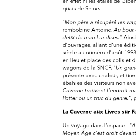
en effet ni les étales de Gibe
quais de Seine.
"
Mon père a récupéré les wago
rembobine Antoine.
Au bout d
deux de marchandises.
" Ains
d'ouvrages, allant d'une édit
siècle au numéro d'août 199
en lieu et place des colis et 
wagons de la SNCF. "
Un gran
présente avec chaleur, et un
ébahies des visiteurs non aver
Caverne trouvent l'endroit ma
Potter ou un truc du genre.
", 
La Caverne aux Livres sur 
Un voyage dans l'espace - "
A
Moyen Âge c'est droit devant