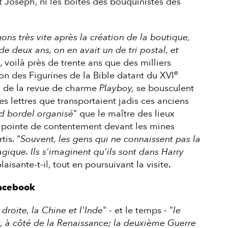
rt Joseph, ni les boîtes des bouquinistes des
ns très vite après la création de la boutique,
e deux ans, on en avait un de tri postal, et
i, voilà près de trente ans que des milliers
e
ion des Figurines de la Bible datant du XVI
3 de la revue de charme
Playboy,
se bousculent
des lettres que transportaient jadis ces anciens
d bordel organisé
" que le maître des lieux
e pointe de contentement devant les mines
tis. "
Souvent, les gens qui ne connaissent pas la
gique. Ils s'imaginent qu'ils sont dans Harry
plaisante-t-il, tout en poursuivant la visite.
Facebook
 droite, la Chine et l'Inde
" - et le temps - "
le
, à côté de la Renaissance; la deuxième Guerre