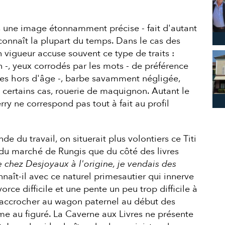
s une image étonnamment précise - fait d'autant
connaît la plupart du temps. Dans le cas des
n vigueur accuse souvent ce type de traits :
n -, yeux corrodés par les mots - de préférence
ttes hors d'âge -, barbe savamment négligée,
 certains cas, rouerie de maquignon. Autant le
erry ne correspond pas tout à fait au profil
e du travail, on situerait plus volontiers ce Titi
 du marché de Rungis que du côté des livres
e chez Desjoyaux à l'origine, je vendais des
nnaît-il avec ce naturel primesautier qui innerve
orce difficile et une pente un peu trop difficile à
raccrocher au wagon paternel au début des
 au figuré. La Caverne aux Livres ne présente