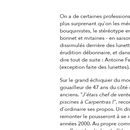
On a de certaines profession
plus surprenant qu'on les mé
bouquinistes, le stéréotype e
bonnet et mitaines - en saiso
dissimulés derrière des lune
érudition débonnaire, et dans
dire tout de suite : Antoine F
(exception faite des lunettes).
Sur le grand échiquier du mond
gouailleur de 47 ans du côté
anciens. "
J'étais chef de vent
piscines à Carpentras !"
, reco
d'ordinaire ses propos. Un div
remonter le pousseront à se 
années 2000. Au propre comme