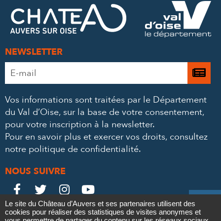
FACEBOOK
TWITTER
E-
MAIL
NEWSLETTER
Adresse
Je

e-
m’
mail
Vos informations sont traitées par le Département
à
*
du Val d’Oise, sur la base de votre consentement,
la
pour votre inscription à la newsletter.
ne
Pour en savoir plus et exercer vos droits,
consultez
notre politique de confidentialité
.
NOUS SUIVRE
Le
Le
Le
Le





Le site du Château d’Auvers et ses partenaires utilisent des
Château
Château
Château
Château
cookies pour réaliser des statistiques de visites anonymes et
Contact
Mentions légales
Politique de confidentialité
Crédits
vous permettre de partager du contenu sur les réseaux sociaux.