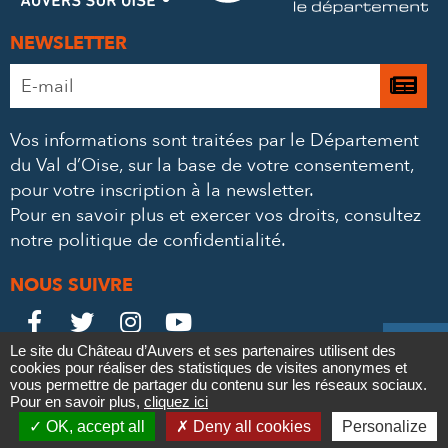
NEWSLETTER
Adresse
Je

e-
m’
mail
Vos informations sont traitées par le Département
à
*
du Val d’Oise, sur la base de votre consentement,
la
pour votre inscription à la newsletter.
ne
Pour en savoir plus et exercer vos droits,
consultez
notre politique de confidentialité
.
NOUS SUIVRE
Le
Le
Le
Le





Le site du Château d’Auvers et ses partenaires utilisent des
Château
Château
Château
Château
cookies pour réaliser des statistiques de visites anonymes et
Contact
Mentions légales
Politique de confidentialité
Crédits
vous permettre de partager du contenu sur les réseaux sociaux.
Partenaires & Mécènes
Recrutement
Marchés publics
sur
sur
sur
sur
Pour en savoir plus,
cliquez ici

Plan du site
OK, accept all
Deny all cookies
Personalize
Newsletter