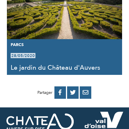
PARCS
28/05/2020
Le jardin du Château d'Auvers
PARTAGER
PARTAGER
PARTAGER



Partager
SUR
SUR
PAR
FACEBOOK
TWITTER
E-
MAIL