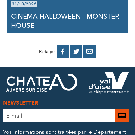
31/10/2026
CINÉMA HALLOWEEN - MONSTER
HOUSE
PARTAGER
PARTAGER
PARTAGER



Partager
SUR
SUR
PAR
FACEBOOK
TWITTER
E-
MAIL
NEWSLETTER
Adresse
Je

e-
m’
mail
Vos informations sont traitées par le Département