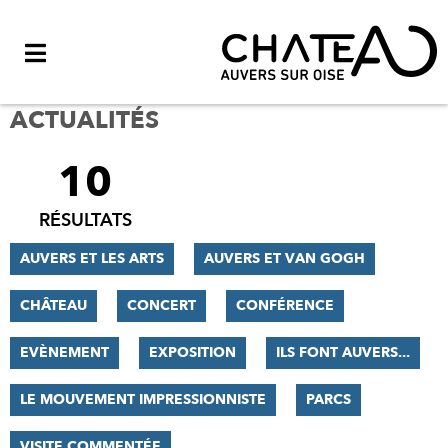
Menu
ACTUALITÉS
10
FILTRER
LES
RÉSULTATS
RÉSULTATS
AUVERS ET LES ARTS
AUVERS ET VAN GOGH
CHÂTEAU
CONCERT
CONFÉRENCE
EVÈNEMENT
EXPOSITION
ILS FONT AUVERS...
LE MOUVEMENT IMPRESSIONNISTE
PARCS
VISITE COMMENTÉE