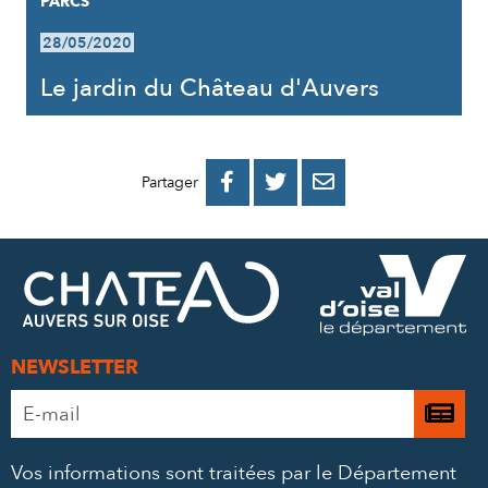
PARCS
28/05/2020
Le jardin du Château d'Auvers
PARTAGER
PARTAGER
PARTAGER



Partager
SUR
SUR
PAR
FACEBOOK
TWITTER
E-
MAIL
NEWSLETTER
Adresse
Je

e-
m’
mail
Vos informations sont traitées par le Département
à
*