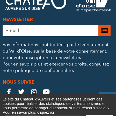
MAIL
NEWSLETTER
Adresse
Je

e-
m’
mail
Vos informations sont traitées par le Département
à
*
du Val d’Oise, sur la base de votre consentement,
la
pour votre inscription à la newsletter.
ne
Pour en savoir plus et exercer vos droits,
consultez
notre politique de confidentialité
.
NOUS SUIVRE
Le
Le
Le
Le





Le site du Château d’Auvers et ses partenaires utilisent des
Château
Château
Château
Château
cookies pour réaliser des statistiques de visites anonymes et
Contact
Mentions légales
Politique de confidentialité
Crédits
vous permettre de partager du contenu sur les réseaux sociaux.
Partenaires & Mécènes
Recrutement
Marchés publics
sur
sur
sur
sur
Pour en savoir plus,
cliquez ici