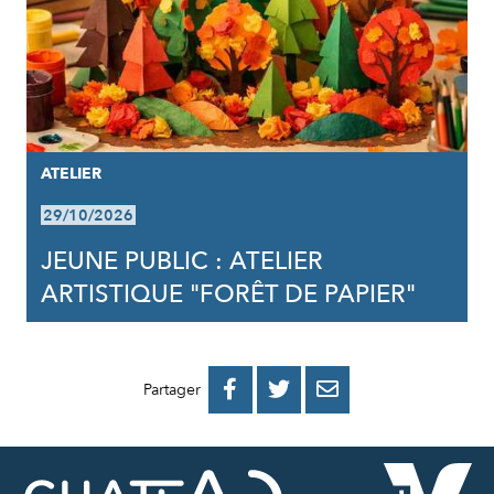
ATELIER
29/10/2026
JEUNE PUBLIC : ATELIER
ARTISTIQUE "FORÊT DE PAPIER"
PARTAGER
PARTAGER
PARTAGER



Partager
SUR
SUR
PAR
FACEBOOK
TWITTER
E-