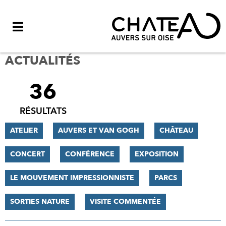
Menu
ACTUALITÉS
36
FILTRER
LES
RÉSULTATS
RÉSULTATS
ATELIER
AUVERS ET VAN GOGH
CHÂTEAU
CONCERT
CONFÉRENCE
EXPOSITION
LE MOUVEMENT IMPRESSIONNISTE
PARCS
SORTIES NATURE
VISITE COMMENTÉE