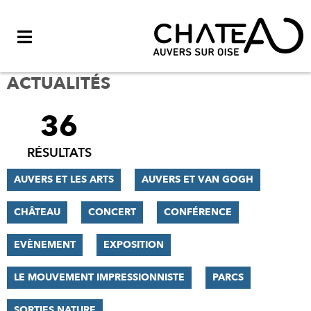
Menu
ACTUALITÉS
36
FILTRER
LES
RÉSULTATS
RÉSULTATS
AUVERS ET LES ARTS
AUVERS ET VAN GOGH
CHÂTEAU
CONCERT
CONFÉRENCE
EVÈNEMENT
EXPOSITION
LE MOUVEMENT IMPRESSIONNISTE
PARCS
SORTIES NATURE