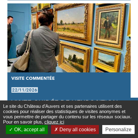
VISITE COMMENTÉE
22/11/2026
VISITE GUIDÉE DE L'EXPOSITION |

Le site du Château d’Auvers et ses partenaires utilisent des
VAN GOGH INFLUENCEUR
cookies pour réaliser des statistiques de visites anonymes et
Contact
vous permettre de partager du contenu sur les réseaux sociaux.
Pour en savoir plus,
cliquez ici

OK, accept all
Deny all cookies
Personalize
Newsletter