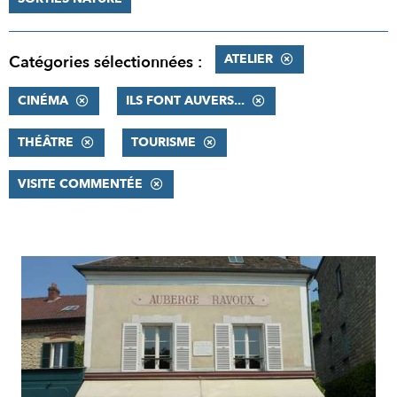
ATELIER
Catégories sélectionnées :
CINÉMA
ILS FONT AUVERS...
THÉÂTRE
TOURISME
VISITE COMMENTÉE
RÉSULTATS