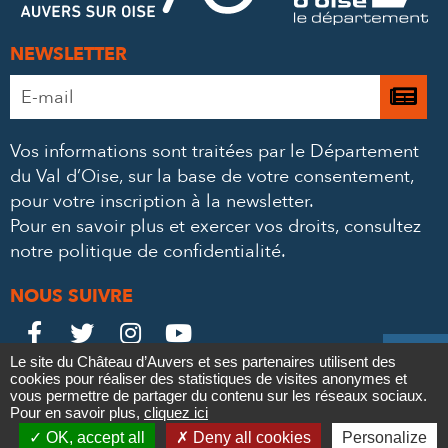
NEWSLETTER
Adresse
Je

e-
m’
mail
Vos informations sont traitées par le Département
à
*
du Val d’Oise, sur la base de votre consentement,
la
pour votre inscription à la newsletter.
ne
Pour en savoir plus et exercer vos droits,
consultez
notre politique de confidentialité
.
NOUS SUIVRE
Le
Le
Le
Le





Le site du Château d’Auvers et ses partenaires utilisent des
Château
Château
Château
Château
cookies pour réaliser des statistiques de visites anonymes et
Contact
Mentions légales
Politique de confidentialité
Crédits
vous permettre de partager du contenu sur les réseaux sociaux.
Partenaires & Mécènes
Recrutement
Marchés publics
sur
sur
sur
sur
Pour en savoir plus,
cliquez ici

Plan du site
OK, accept all
Deny all cookies
Personalize