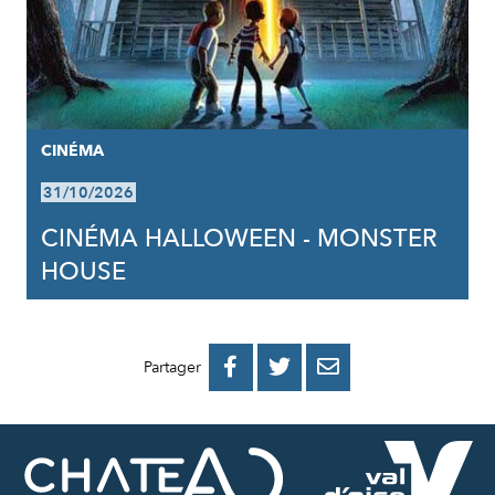
CINÉMA
31/10/2026
CINÉMA HALLOWEEN - MONSTER
HOUSE
PARTAGER
PARTAGER
PARTAGER



Partager
SUR
SUR
PAR
FACEBOOK
TWITTER
E-
MAIL