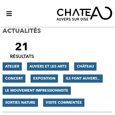
Menu
ACTUALITÉS
21
FILTRER
LES
RÉSULTATS
RÉSULTATS
ATELIER
AUVERS ET LES ARTS
CHÂTEAU
CONCERT
EXPOSITION
ILS FONT AUVERS...
LE MOUVEMENT IMPRESSIONNISTE
SORTIES NATURE
VISITE COMMENTÉE