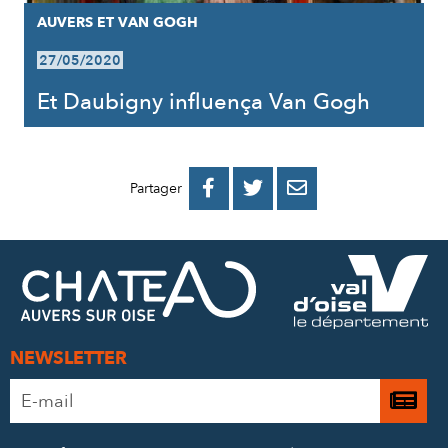
AUVERS ET VAN GOGH
27/05/2020
Et Daubigny influença Van Gogh
PARTAGER
PARTAGER
PARTAGER



Partager
SUR
SUR
PAR
FACEBOOK
TWITTER
E-
MAIL
NEWSLETTER
Adresse
Je

e-
m’
mail