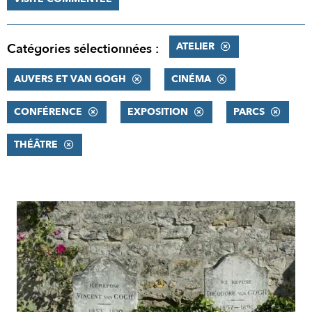
ATELIER
Catégories sélectionnées :
AUVERS ET VAN GOGH
CINÉMA
CONFÉRENCE
EXPOSITION
PARCS
THÉÂTRE
RÉSULTATS