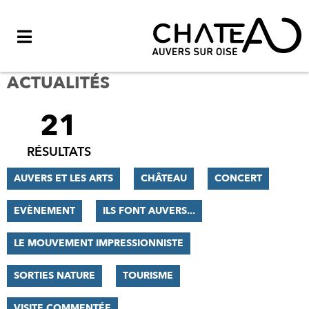
Menu
ACTUALITÉS
21
FILTRER
LES
RÉSULTATS
RÉSULTATS
AUVERS ET LES ARTS
CHÂTEAU
CONCERT
EVÈNEMENT
ILS FONT AUVERS...
LE MOUVEMENT IMPRESSIONNISTE
SORTIES NATURE
TOURISME
VISITE COMMENTÉE