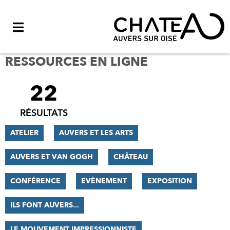
Menu
RESSOURCES EN LIGNE
22
FILTRER
LES
RÉSULTATS
RÉSULTATS
ATELIER
AUVERS ET LES ARTS
AUVERS ET VAN GOGH
CHÂTEAU
CONFÉRENCE
EVÈNEMENT
EXPOSITION
ILS FONT AUVERS...
LE MOUVEMENT IMPRESSIONNISTE