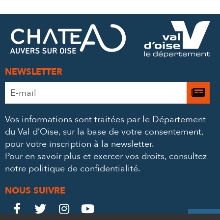
SUR
SUR
PAR
FACEBOOK
TWITTER
E-
MAIL
NEWSLETTER
Adresse
Je

e-
m’
mail
Vos informations sont traitées par le Département
à
*
du Val d’Oise, sur la base de votre consentement,
la
pour votre inscription à la newsletter.
ne
Pour en savoir plus et exercer vos droits,
consultez
notre politique de confidentialité
.
NOUS SUIVRE
Le
Le
Le
Le



