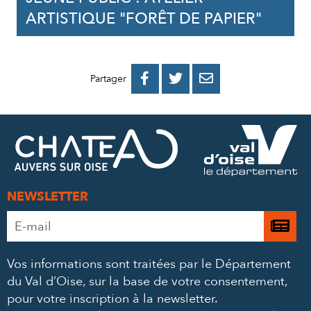
ARTISTIQUE "FORÊT DE PAPIER"
PARTAGER
PARTAGER
PARTAGER



Partager
SUR
SUR
PAR
FACEBOOK
TWITTER
E-
MAIL
NEWSLETTER
Adresse
Je

e-
m’
mail
Vos informations sont traitées par le Département
à
*
du Val d’Oise, sur la base de votre consentement,
la
pour votre inscription à la newsletter.