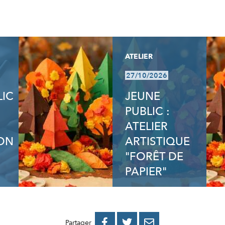
ATELIER
27/10/2026
LIC
JEUNE
PUBLIC :
ATELIER
ON
ARTISTIQUE
"FORÊT DE
PAPIER"
PARTAGER
PARTAGER
PARTAGER



Partager