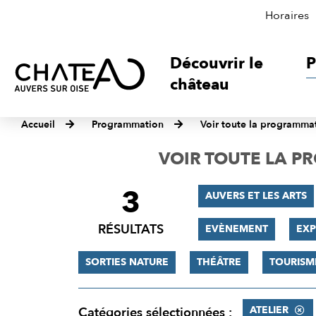
Horaires
Découvrir le
P
château
Accueil
Programmation
Voir toute la programma
VOIR TOUTE LA 
3
FILTRER
AUVERS ET LES ARTS
LES
RÉSULTATS
EVÈNEMENT
EXP
RÉSULTATS
SORTIES NATURE
THÉÂTRE
TOURISM
ATELIER
Catégories sélectionnées :