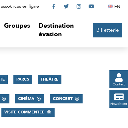
Le
Le
Le
Le
Englis
essources en ligne
EN




Château
Château
Château
Château
Groupes
Destination
Billetterie
sur
sur
sur
sur
évasion
Facebook
Twitter
Instagram
YouTube

TE
PARCS
THÉÂTRE
Contact

CINÉMA
CONCERT
Newsletter
VISITE COMMENTÉE