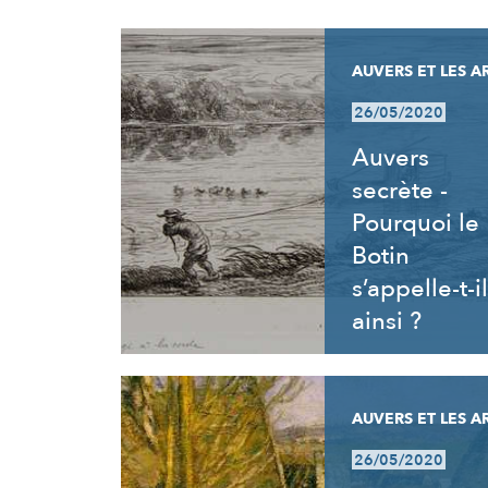
RÉSULTATS
AUVERS ET LES A
26/05/2020
Auvers
secrète -
Pourquoi le
Botin
s’appelle-t-il
ainsi ?
AUVERS ET LES A
26/05/2020