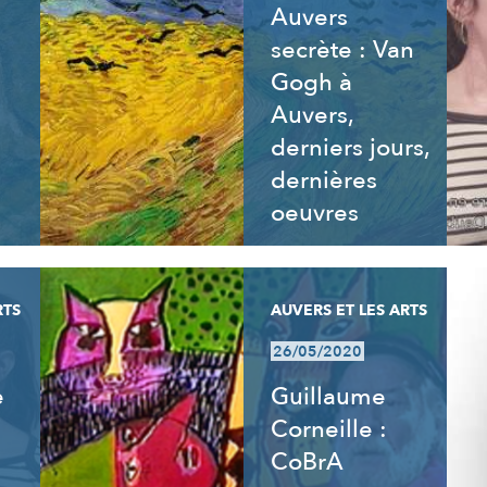
Auvers
secrète : Van
Gogh à
Auvers,
derniers jours,
dernières
oeuvres
RTS
AUVERS ET LES ARTS
26/05/2020
e
Guillaume
Corneille :
CoBrA