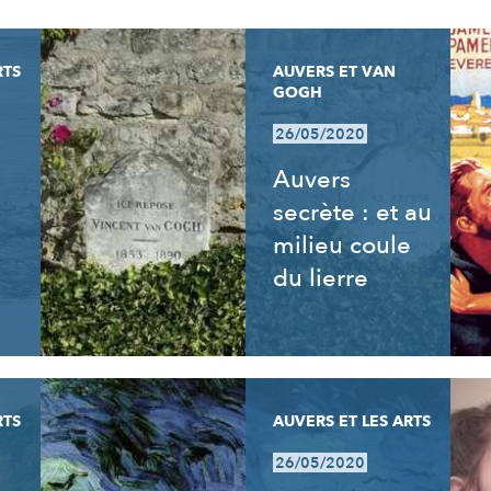
RTS
AUVERS ET VAN
GOGH
26/05/2020
Auvers
secrète : et au
milieu coule
du lierre
RTS
AUVERS ET LES ARTS
26/05/2020