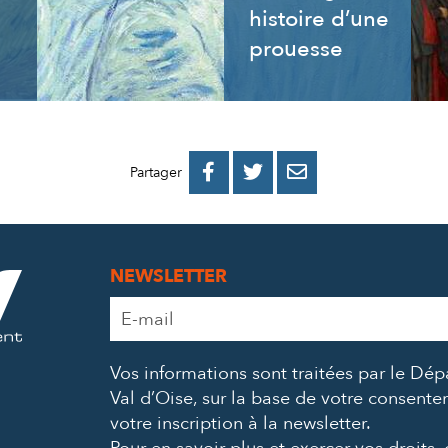
histoire d’une
prouesse
PARTAGER
PARTAGER
PARTAGER



Partager
SUR
SUR
PAR
FACEBOOK
TWITTER
E-
NEWSLETTER
MAIL
Adresse
e-
mail
Vos informations sont traitées par le Dé
*
Val d’Oise, sur la base de votre consent
votre inscription à la newsletter.