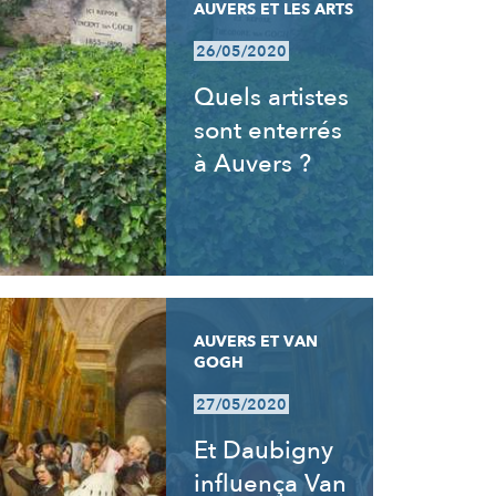
AUVERS ET LES ARTS
26/05/2020
Quels artistes
sont enterrés
à Auvers ?
AUVERS ET VAN
GOGH
27/05/2020
Et Daubigny
influença Van