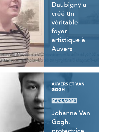
Daubigny a
créé un
véritable
foyer
artistique à
Auvers
AUVERS ET VAN
GOGH
26/05/2020
Johanna Van
Gogh,
protectrice