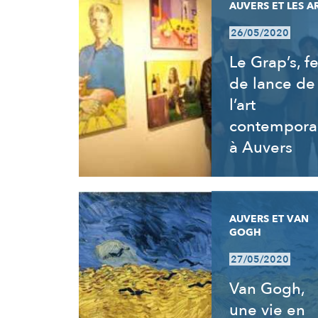
AUVERS ET LES A
26/05/2020
Le Grap’s, fe
de lance de
l’art
contempora
à Auvers
AUVERS ET VAN
GOGH
27/05/2020
Van Gogh,
une vie en