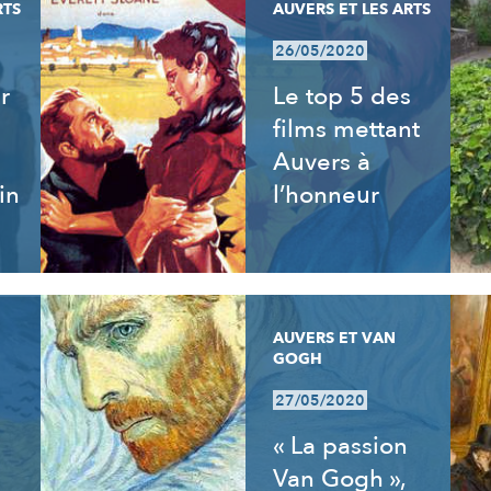
RTS
AUVERS ET LES ARTS
26/05/2020
r
Le top 5 des
films mettant
Auvers à
in
l’honneur
AUVERS ET VAN
GOGH
27/05/2020
« La passion
Van Gogh »,