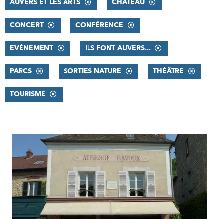
AUVERS ET LES ARTS
CHÂTEAU
CONCERT
CONFÉRENCE
EVÈNEMENT
ILS FONT AUVERS...
PARCS
SORTIES NATURE
THÉÂTRE
TOURISME
RÉSULTATS