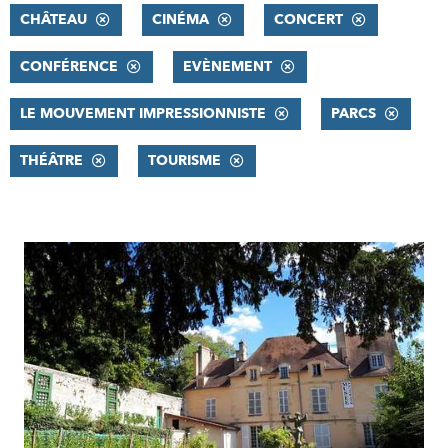
CHÂTEAU
CINÉMA
CONCERT
CONFÉRENCE
EVÈNEMENT
LE MOUVEMENT IMPRESSIONNISTE
PARCS
THÉÂTRE
TOURISME
RÉSULTATS