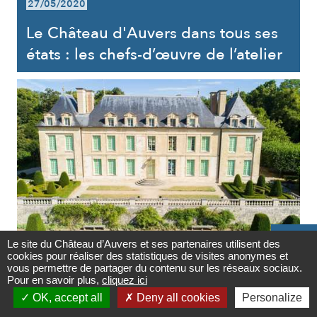
27/05/2020
Le Château d'Auvers dans tous ses
états : les chefs-d’œuvre de l’atelier

Le site du Château d’Auvers et ses partenaires utilisent des
CHÂTEAU
cookies pour réaliser des statistiques de visites anonymes et
Contact
vous permettre de partager du contenu sur les réseaux sociaux.
27/05/2020
Pour en savoir plus,
cliquez ici

OK, accept all
Deny all cookies
Personalize
Le Château d'Auvers dans tous ses
Newsletter