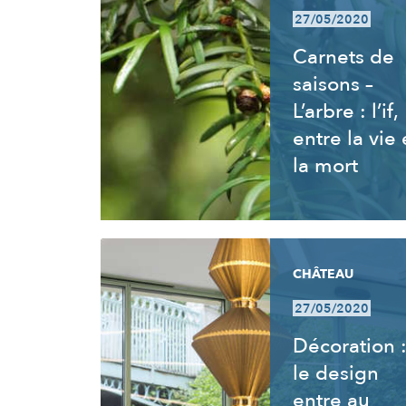
27/05/2020
Carnets de
saisons –
L’arbre : l’if,
entre la vie 
la mort
CHÂTEAU
27/05/2020
Décoration 
le design
entre au