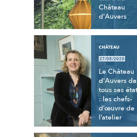
Château
d'Auvers
CHÂTEAU
27/05/2020
Le Château
d'Auvers da
tous ses éta
: les chefs-
d’œuvre de
l’atelier