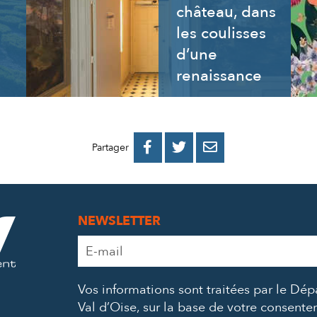
château, dans
les coulisses
d’une
renaissance
PARTAGER
PARTAGER
PARTAGER



Partager
SUR
SUR
PAR
FACEBOOK
TWITTER
E-
NEWSLETTER
MAIL
Adresse
e-
mail
Vos informations sont traitées par le Dé
*
Val d’Oise, sur la base de votre consent