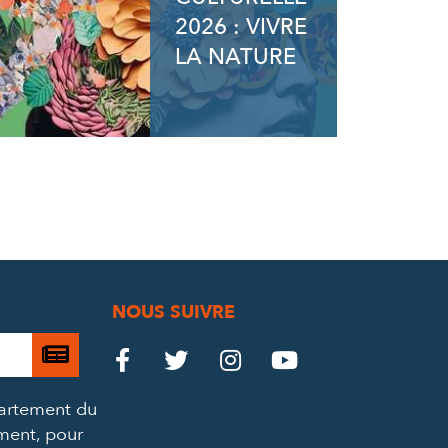
2026 : VIVRE
LA NATURE
NOUS SUIVRE
Je

Le
Le
Le
Le




m’abonne
Château
Château
Château
Château
partement du
à
ement, pour