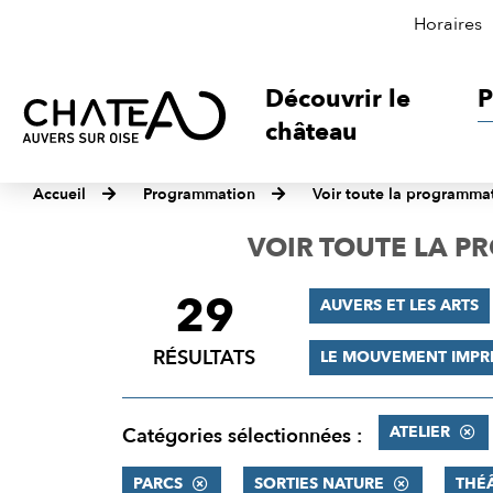
Horaires
Découvrir le
P
château
Accueil
Programmation
Voir toute la programma
VOIR TOUTE LA 
29
FILTRER
AUVERS ET LES ARTS
LES
RÉSULTATS
LE MOUVEMENT IMPR
RÉSULTATS
ATELIER
Catégories sélectionnées :
PARCS
SORTIES NATURE
THÉ