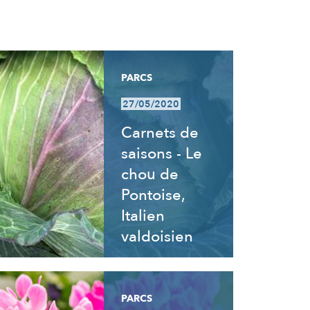
PARCS
27/05/2020
Carnets de
saisons - Le
chou de
Pontoise,
Italien
valdoisien
PARCS