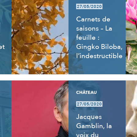
27/05/2020
Carnets de
saisons – La
feuille :
et
Gingko Biloba,
l’indestructible
CHÂTEAU
27/05/2020
:
Jacques
Gamblin, la
voix du