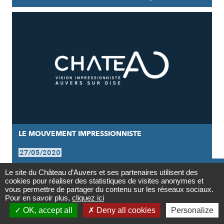
LE MOUVEMENT IMPRESSIONNISTE
27/05/2020

Les disciples de l’impressionnisme
Le site du Château d’Auvers et ses partenaires utilisent des
cookies pour réaliser des statistiques de visites anonymes et
Contact
vous permettre de partager du contenu sur les réseaux sociaux.
Pour en savoir plus,
cliquez ici

OK, accept all
Deny all cookies
Personalize
Newsletter