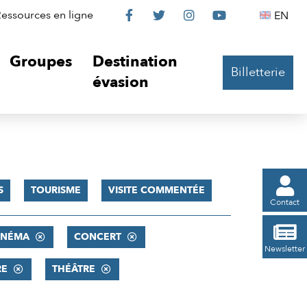
Le
Le
Le
Le
Englis
essources en ligne
EN




Château
Château
Château
Château
Groupes
Destination
Billetterie
sur
sur
sur
sur
évasion
Facebook
Twitter
Instagram
YouTube

S
TOURISME
VISITE COMMENTÉE
Contact

INÉMA
CONCERT
Newsletter
RE
THÉÂTRE