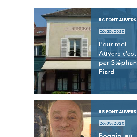
RÉSULTATS
ILS FONT AUVERS.
26/05/2020
Pour moi
Auvers c’es
par Stéphan
Piard
ILS FONT AUVERS.
26/05/2020
Boggio, au