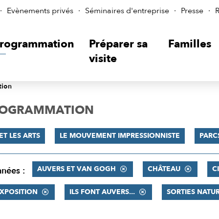
Evènements privés
Séminaires d'entreprise
Presse
R
rogrammation
Préparer sa
Familles
visite
tion
PROGRAMMATION
ET LES ARTS
LE MOUVEMENT IMPRESSIONNISTE
PARC
AUVERS ET VAN GOGH
CHÂTEAU
C
nnées :
XPOSITION
ILS FONT AUVERS...
SORTIES NATU