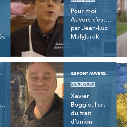
Pour moi
Auvers c’est…
par Jean-Luc
ée
Malyjurek
..
ILS FONT AUVERS...
26/05/2020
Xavier
t…
Boggio, l’art
du trait
d’union