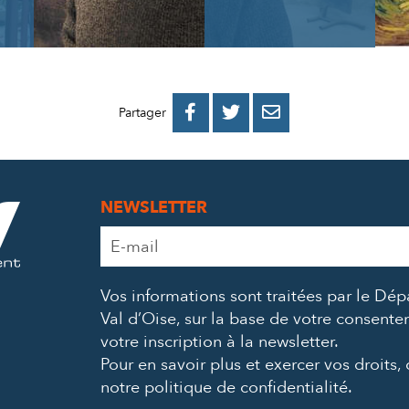
PARTAGER
PARTAGER
PARTAGER



Partager
SUR
SUR
PAR
FACEBOOK
TWITTER
E-
NEWSLETTER
MAIL
Adresse
e-
mail
Vos informations sont traitées par le Dé
*
Val d’Oise, sur la base de votre consent
votre inscription à la newsletter.
Pour en savoir plus et exercer vos droits,
notre politique de confidentialité
.