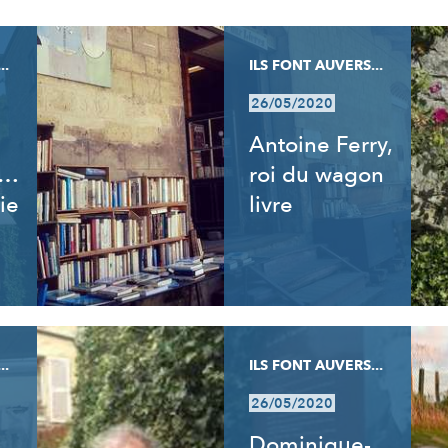
..
ILS FONT AUVERS...
26/05/2020
Antoine Ferry,
t…
roi du wagon
ie
livre
..
ILS FONT AUVERS...
26/05/2020
Dominique-