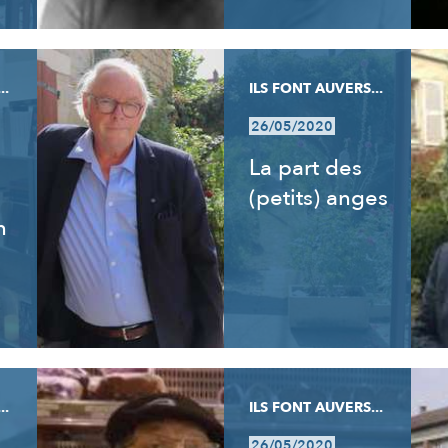
..
ILS FONT AUVERS...
26/05/2020
La part des
(petits) anges
n
..
ILS FONT AUVERS...
26/05/2020