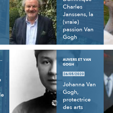
Charles
Janssens, la
(vraie)
passion Van
Gogh
..
AUVERS ET VAN
GOGH
26/05/2020
e
Johanna Van
Gogh,
de
protectrice
des arts