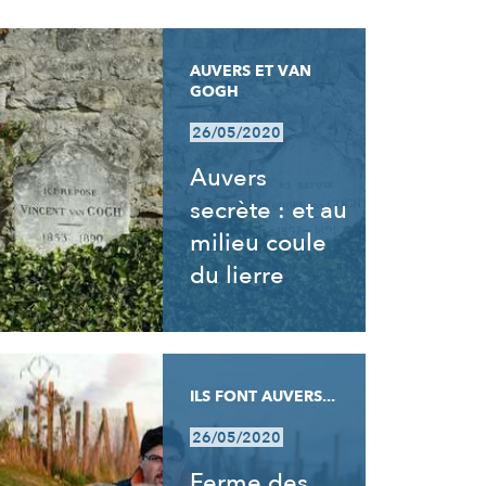
AUVERS ET VAN
GOGH
26/05/2020
Auvers
secrète : et au
milieu coule
du lierre
ILS FONT AUVERS...
26/05/2020
Ferme des