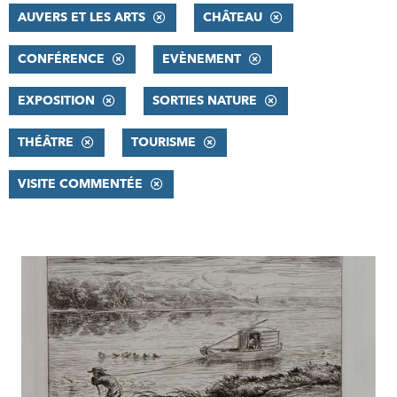
AUVERS ET LES ARTS
CHÂTEAU
CONFÉRENCE
EVÈNEMENT
EXPOSITION
SORTIES NATURE
THÉÂTRE
TOURISME
VISITE COMMENTÉE
RÉSULTATS