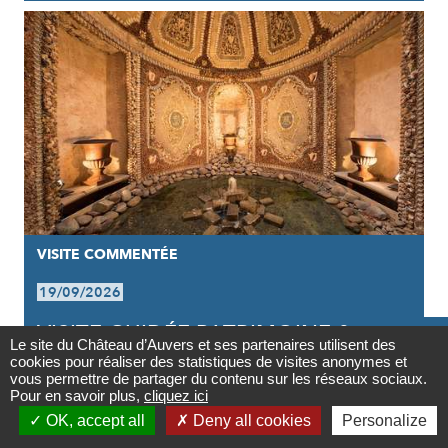
VISITE COMMENTÉE
19/09/2026
VISITE GUIDÉE PATRIMOINE &

Le site du Château d’Auvers et ses partenaires utilisent des
ARCHITECTURE
cookies pour réaliser des statistiques de visites anonymes et
Contact
vous permettre de partager du contenu sur les réseaux sociaux.
Pour en savoir plus,
cliquez ici

OK, accept all
Deny all cookies
Personalize
Newsletter