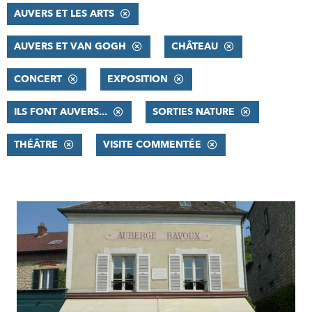
AUVERS ET LES ARTS
AUVERS ET VAN GOGH
CHÂTEAU
CONCERT
EXPOSITION
ILS FONT AUVERS...
SORTIES NATURE
THÉÂTRE
VISITE COMMENTÉE
RÉSULTATS