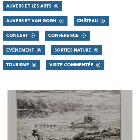
AUVERS ET LES ARTS
AUVERS ET VAN GOGH
CHÂTEAU
CONCERT
CONFÉRENCE
EVÈNEMENT
SORTIES NATURE
TOURISME
VISITE COMMENTÉE
RÉSULTATS