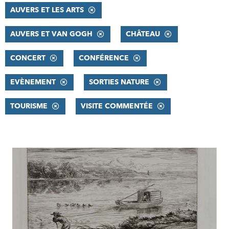
AUVERS ET LES ARTS
AUVERS ET VAN GOGH
CHÂTEAU
CONCERT
CONFÉRENCE
EVÈNEMENT
SORTIES NATURE
TOURISME
VISITE COMMENTÉE
RÉSULTATS