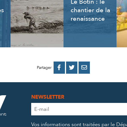
Le Botin : le
es
chantier de la
renaissance
PARTAGER
PARTAGER
PARTAGER



Partager
SUR
SUR
PAR
FACEBOOK
TWITTER
E-
NEWSLETTER
MAIL
Adresse
e-
mail
Vos informations sont traitées par le Dé