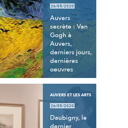
26/05/2020
Auvers
secrète : Van
Gogh à
Auvers,
derniers jours,
dernières
oeuvres
AUVERS ET LES ARTS
26/05/2020
Daubigny, le
dernier