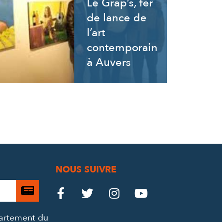
Le Grap’s, fer
de lance de
l’art
contemporain
à Auvers
NOUS SUIVRE
Je

Le
Le
Le
Le




m’abonne
Château
Château
Château
Château
partement du