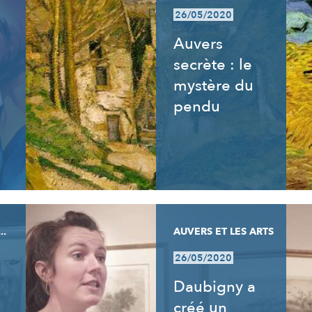
26/05/2020
Auvers
secrète : le
mystère du
pendu
..
AUVERS ET LES ARTS
26/05/2020
Daubigny a
créé un