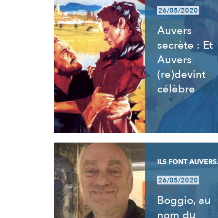
26/05/2020
Auvers
secrète : Et
Auvers
(re)devint
célèbre
ILS FONT AUVERS.
26/05/2020
Boggio, au
nom du