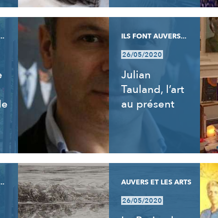
..
ILS FONT AUVERS...
26/05/2020
e
Julian
Tauland, l’art
de
au présent
..
AUVERS ET LES ARTS
26/05/2020