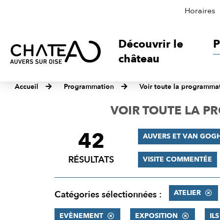
Horaires
Découvrir le
P
château
Accueil
Programmation
Voir toute la programma
VOIR TOUTE LA 
42
FILTRER
AUVERS ET VAN GOG
LES
RÉSULTATS
VISITE COMMENTÉE
RÉSULTATS
ATELIER
Catégories sélectionnées :
EVÈNEMENT
EXPOSITION
IL