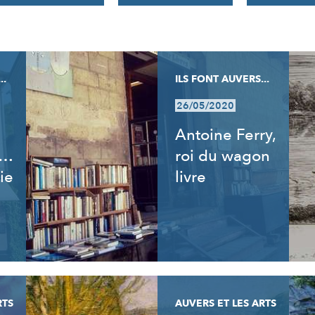
..
ILS FONT AUVERS...
26/05/2020
Antoine Ferry,
t…
roi du wagon
ie
livre
RTS
AUVERS ET LES ARTS