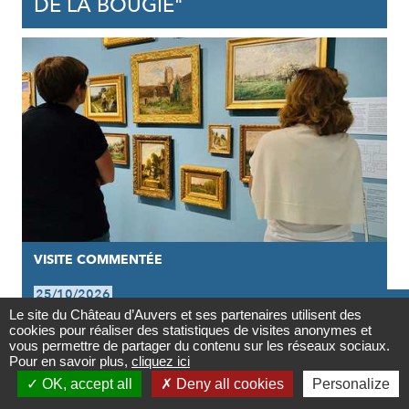
DE LA BOUGIE"
VISITE COMMENTÉE
25/10/2026

Le site du Château d’Auvers et ses partenaires utilisent des
VISITE GUIDÉE DE L'EXPOSITION |
cookies pour réaliser des statistiques de visites anonymes et
Contact
vous permettre de partager du contenu sur les réseaux sociaux.
VAN GOGH INFLUENCEUR
Pour en savoir plus,
cliquez ici

OK, accept all
Deny all cookies
Personalize
Newsletter