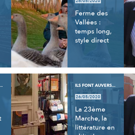
26/05/2020
Ferme des
Vallées :
temps long,
style direct
..
ILS FONT AUVERS...
26/05/2020
La 23ème
t
Marche, la
littérature en