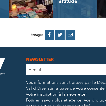
altitude
PARTAGER
PARTAGER
PARTAGER



Partager
SUR
SUR
PAR
FACEBOOK
TWITTER
E-
NEWSLETTER
MAIL
Adresse
e-
mail
Vos informations sont traitées par le Dé
*
Val d’Oise, sur la base de votre consent
votre inscription à la newsletter.
Pour en savoir plus et exercer vos droits,