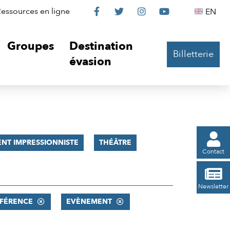
Le
Le
Le
Le
Englis
essources en ligne
EN




Château
Château
Château
Château
Groupes
Destination
Billetterie
sur
sur
sur
sur
évasion
Facebook
Twitter
Instagram
YouTube

NT IMPRESSIONNISTE
THÉÂTRE
Contact

Newsletter
FÉRENCE
EVÈNEMENT