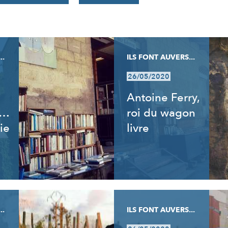
..
ILS FONT AUVERS...
26/05/2020
Antoine Ferry,
t…
roi du wagon
ie
livre
..
ILS FONT AUVERS...