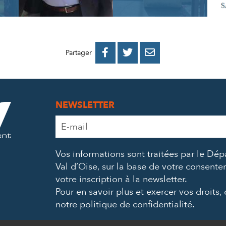
PARTAGER
PARTAGER
PARTAGER



Partager
SUR
SUR
PAR
FACEBOOK
TWITTER
E-
NEWSLETTER
MAIL
Adresse
e-
mail
Vos informations sont traitées par le Dé
*
Val d’Oise, sur la base de votre consent
votre inscription à la newsletter.
Pour en savoir plus et exercer vos droits,
notre politique de confidentialité
.