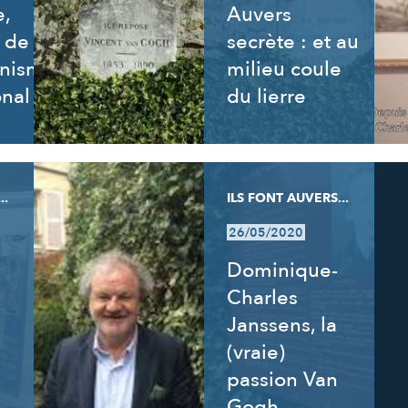
e,
Auvers
e de
secrète : et au
nnisme
milieu coule
onal
du lierre
..
ILS FONT AUVERS...
26/05/2020
Dominique-
Charles
Janssens, la
(vraie)
passion Van
Gogh