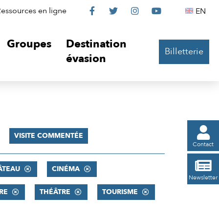
Le
Le
Le
Le
Englis
essources en ligne
EN




Château
Château
Château
Château
Groupes
Destination
Billetterie
sur
sur
sur
sur
évasion
Facebook
Twitter
Instagram
YouTube

VISITE COMMENTÉE
Contact

ÂTEAU
CINÉMA
Newsletter
RE
THÉÂTRE
TOURISME