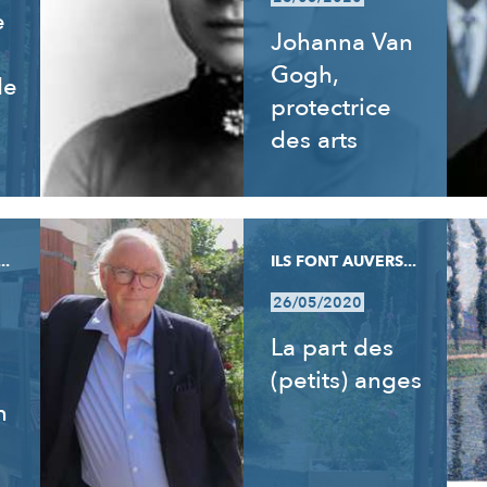
e
Johanna Van
Gogh,
de
protectrice
des arts
..
ILS FONT AUVERS...
26/05/2020
La part des
(petits) anges
n