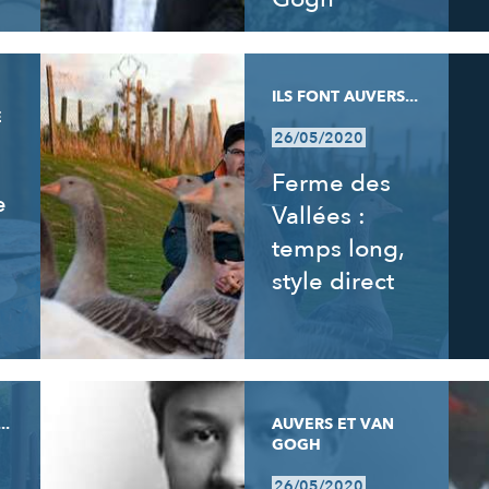
ILS FONT AUVERS...
E
26/05/2020
Ferme des
e
Vallées :
temps long,
style direct
..
AUVERS ET VAN
GOGH
26/05/2020