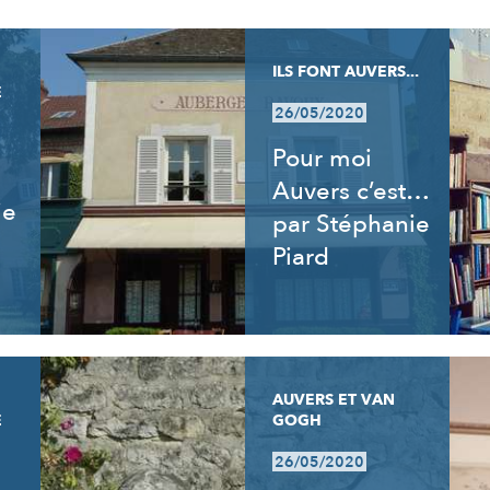
ILS FONT AUVERS...
E
26/05/2020
Pour moi
Auvers c’est…
ie
par Stéphanie
Piard
AUVERS ET VAN
E
GOGH
26/05/2020