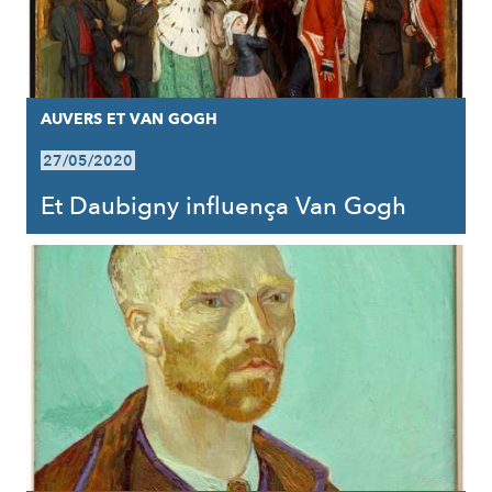
AUVERS ET VAN GOGH
27/05/2020
Et Daubigny influença Van Gogh