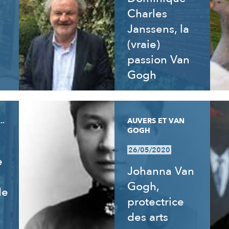
Charles
Janssens, la
(vraie)
passion Van
Gogh
..
AUVERS ET VAN
GOGH
26/05/2020
e
Johanna Van
Gogh,
de
protectrice
des arts