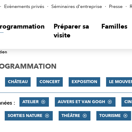
Evènements privés
Séminaires d'entreprise
Presse
R
rogrammation
Préparer sa
Familles
visite
tion
PROGRAMMATION
CHÂTEAU
CONCERT
EXPOSITION
LE MOUVE
ATELIER
AUVERS ET VAN GOGH
CI
nnées :
SORTIES NATURE
THÉÂTRE
TOURISME