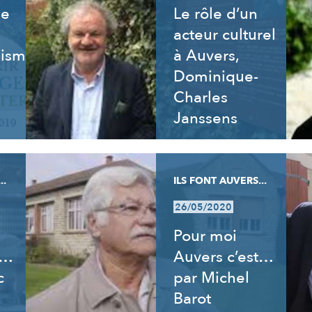
de
Le rôle d’un
acteur culturel
isme,
à Auvers,
Dominique-
Charles
Janssens
..
ILS FONT AUVERS...
26/05/2020
Pour moi
t…
Auvers c’est…
c
par Michel
Barot