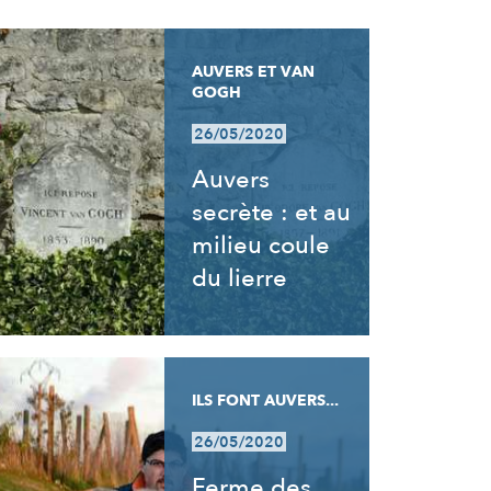
AUVERS ET VAN
GOGH
26/05/2020
Auvers
secrète : et au
milieu coule
du lierre
ILS FONT AUVERS...
26/05/2020
Ferme des