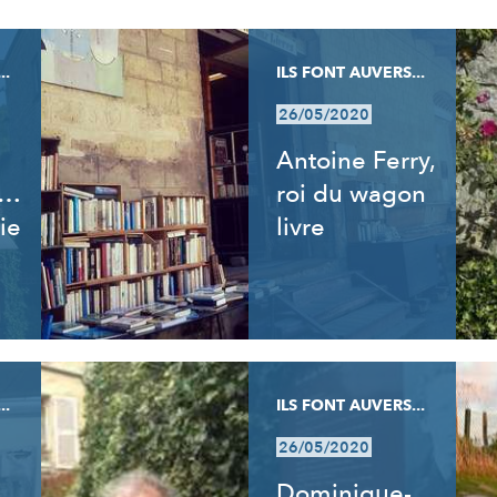
..
ILS FONT AUVERS...
26/05/2020
Antoine Ferry,
t…
roi du wagon
ie
livre
..
ILS FONT AUVERS...
26/05/2020
Dominique-