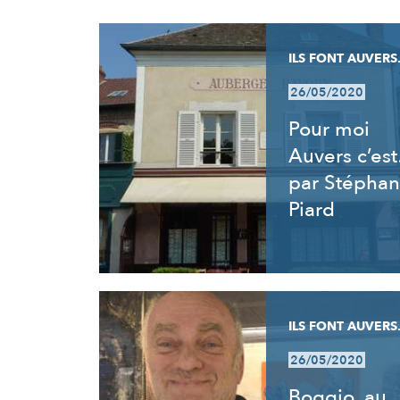
RÉSULTATS
ILS FONT AUVERS.
26/05/2020
Pour moi
Auvers c’es
par Stéphan
Piard
ILS FONT AUVERS.
26/05/2020
Boggio, au