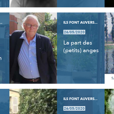
..
ILS FONT AUVERS...
26/05/2020
La part des
(petits) anges
n
ILS FONT AUVERS...
26/05/2020