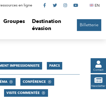
Le
Le
Le
Le
Englis
essources en ligne
EN




Château
Château
Château
Château
Groupes
Destination
Billetterie
sur
sur
sur
sur
évasion
Facebook
Twitter
Instagram
YouTube

MENT IMPRESSIONNISTE
PARCS
Contact

NÉMA
CONFÉRENCE
Newsletter
VISITE COMMENTÉE