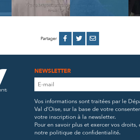
PARTAGER
PARTAGER
PARTAGER



Partager
SUR
SUR
PAR
FACEBOOK
TWITTER
E-
NEWSLETTER
MAIL
Adresse
e-
mail
Vos informations sont traitées par le Dé
*
Val d’Oise, sur la base de votre consent
votre inscription à la newsletter.
Pour en savoir plus et exercer vos droits,
notre politique de confidentialité
.