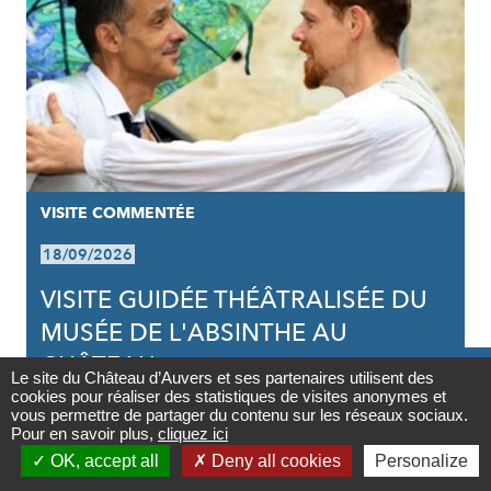
VISITE COMMENTÉE
18/09/2026
VISITE GUIDÉE THÉÂTRALISÉE DU
MUSÉE DE L'ABSINTHE AU
CHÂTEAU

Le site du Château d’Auvers et ses partenaires utilisent des
cookies pour réaliser des statistiques de visites anonymes et
Contact
vous permettre de partager du contenu sur les réseaux sociaux.
Pour en savoir plus,
cliquez ici

OK, accept all
Deny all cookies
Personalize
Newsletter