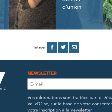
d’union
PARTAGER
PARTAGER
PARTAGER



Partager
SUR
SUR
PAR
FACEBOOK
TWITTER
E-
NEWSLETTER
MAIL
Adresse
e-
mail
Vos informations sont traitées par le Dé
*
Val d’Oise, sur la base de votre consent
votre inscription à la newsletter.