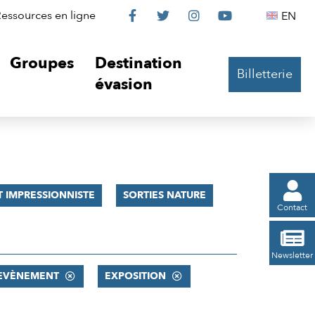
Le
Le
Le
Le
Englis
essources en ligne
EN




Château
Château
Château
Château
Groupes
Destination
Billetterie
sur
sur
sur
sur
évasion
Facebook
Twitter
Instagram
YouTube

 IMPRESSIONNISTE
SORTIES NATURE
Contact

Newsletter
EVÈNEMENT
EXPOSITION