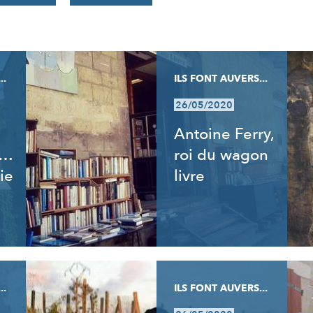
..
ILS FONT AUVERS...
26/05/2020
Antoine Ferry,
t…
roi du wagon
ie
livre
..
ILS FONT AUVERS...