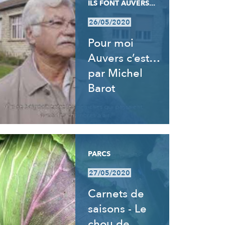
ILS FONT AUVERS...
26/05/2020
Pour moi
Auvers c’est…
par Michel
Barot
PARCS
27/05/2020
Carnets de
saisons - Le
chou de