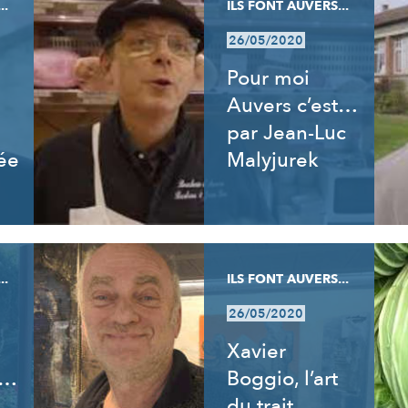
..
ILS FONT AUVERS...
26/05/2020
Pour moi
Auvers c’est…
par Jean-Luc
ée
Malyjurek
..
ILS FONT AUVERS...
26/05/2020
Xavier
t…
Boggio, l’art
du trait