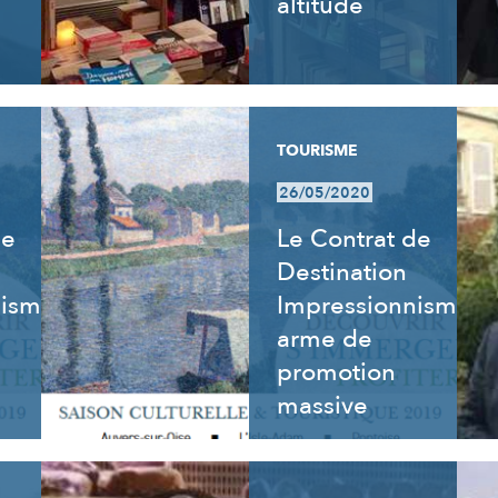
altitude
TOURISME
26/05/2020
de
Le Contrat de
Destination
nisme
Impressionnisme,
arme de
promotion
massive