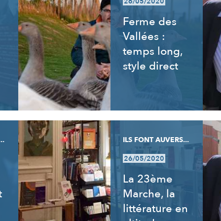
26/05/2020
Ferme des
Vallées :
temps long,
style direct
..
ILS FONT AUVERS...
26/05/2020
La 23ème
t
Marche, la
littérature en