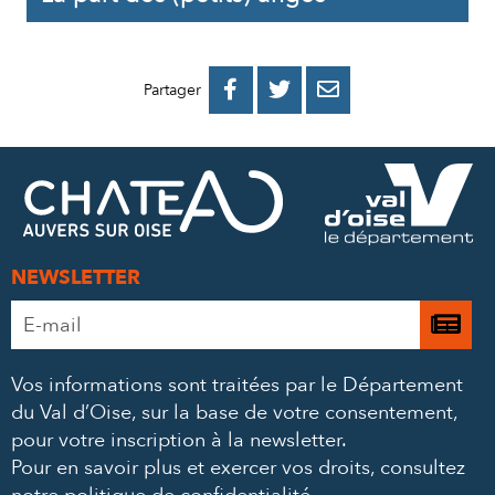
PARTAGER
PARTAGER
PARTAGER



Partager
SUR
SUR
PAR
FACEBOOK
TWITTER
E-
MAIL
NEWSLETTER
Adresse
Je

e-
m’
mail
Vos informations sont traitées par le Département
à
*
du Val d’Oise, sur la base de votre consentement,
la
pour votre inscription à la newsletter.
ne
Pour en savoir plus et exercer vos droits,
consultez