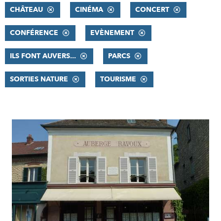
CHÂTEAU
CINÉMA
CONCERT
CONFÉRENCE
EVÈNEMENT
ILS FONT AUVERS...
PARCS
SORTIES NATURE
TOURISME
RÉSULTATS