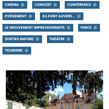
CINÉMA
CONCERT
CONFÉRENCE
EVÈNEMENT
ILS FONT AUVERS...
LE MOUVEMENT IMPRESSIONNISTE
PARCS
SORTIES NATURE
THÉÂTRE
TOURISME
RÉSULTATS