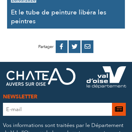
26/05/2020
Et le tube de peinture libéra les
peintres
PARTAGER
PARTAGER
PARTAGER



Partager
SUR
SUR
PAR
FACEBOOK
TWITTER
E-
MAIL
NEWSLETTER
Adresse
Je

e-
m’
mail
Vos informations sont traitées par le Département
à
*