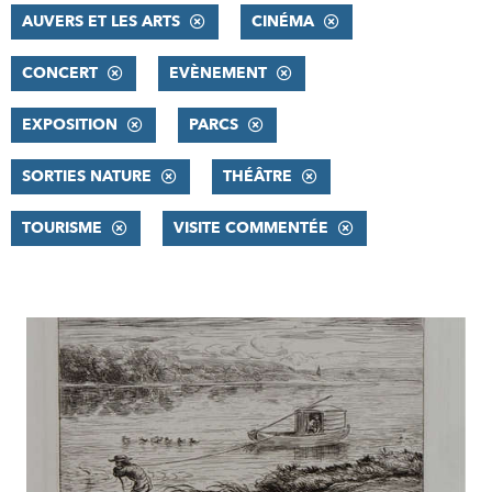
AUVERS ET LES ARTS
CINÉMA
CONCERT
EVÈNEMENT
EXPOSITION
PARCS
SORTIES NATURE
THÉÂTRE
TOURISME
VISITE COMMENTÉE
RÉSULTATS