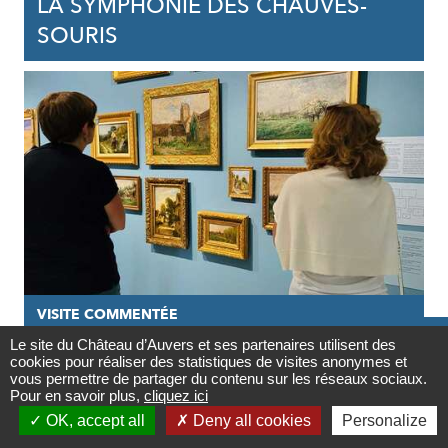
LA SYMPHONIE DES CHAUVES-
SOURIS
VISITE COMMENTÉE

Le site du Château d’Auvers et ses partenaires utilisent des
27/09/2026
cookies pour réaliser des statistiques de visites anonymes et
Contact
vous permettre de partager du contenu sur les réseaux sociaux.
VISITE GUIDÉE DE L'EXPOSITION |
Pour en savoir plus,
cliquez ici

VAN GOGH INFLUENCEUR
OK, accept all
Deny all cookies
Personalize
Newsletter