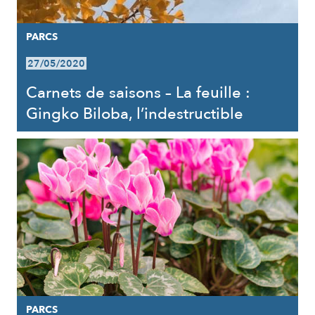
PARCS
27/05/2020
Carnets de saisons – La feuille :
Gingko Biloba, l’indestructible
PARCS