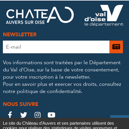
FACEBOOK
TWITTER
E-
MAIL
NEWSLETTER
Adresse
Je

e-
m’
mail
Vos informations sont traitées par le Département
à
*
du Val d’Oise, sur la base de votre consentement,
la
pour votre inscription à la newsletter.
ne
Pour en savoir plus et exercer vos droits,
consultez
notre politique de confidentialité
.
NOUS SUIVRE
Le
Le
Le
Le





Le site du Château d’Auvers et ses partenaires utilisent des
Château
Château
Château
Château
cookies pour réaliser des statistiques de visites anonymes et