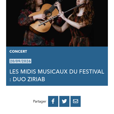
CONCERT
20/09/2026
LES MIDIS MUSICAUX DU FESTIVAL
: DUO ZIRIAB
PARTAGER
PARTAGER
PARTAGER



Partager
SUR
SUR
PAR