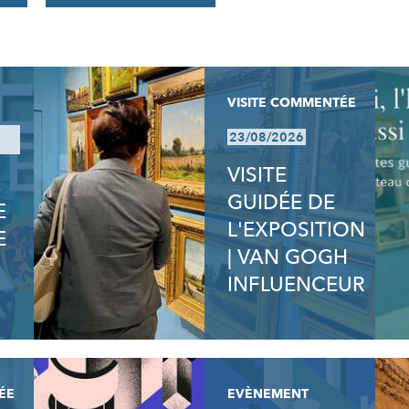
VISITE COMMENTÉE
23/08/2026
VISITE
GUIDÉE DE
E
L'EXPOSITION
E
| VAN GOGH
INFLUENCEUR
ÉE
EVÈNEMENT