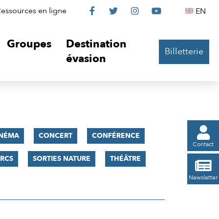
Le
Le
Le
Le
Englis
essources en ligne
EN




Château
Château
Château
Château
Groupes
Destination
Billetterie
sur
sur
sur
sur
évasion
Facebook
Twitter
Instagram
YouTube

INÉMA
CONCERT
CONFÉRENCE
Contact
RCS
SORTIES NATURE
THÉÂTRE

Newsletter