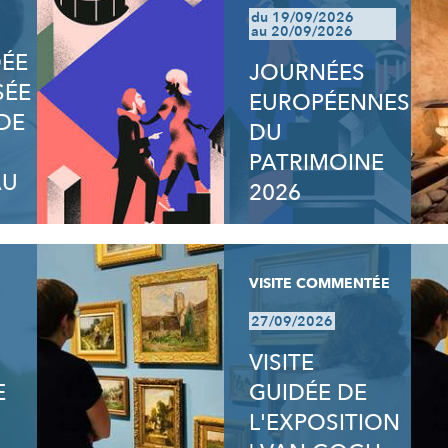
du 19/09/2026
au 20/09/2026
DÉE
JOURNÉES
SÉE
EUROPÉENNES
DE
DU
PATRIMOINE
AU
2026
VISITE COMMENTÉE
27/09/2026
VISITE
E
GUIDÉE DE
L'EXPOSITION