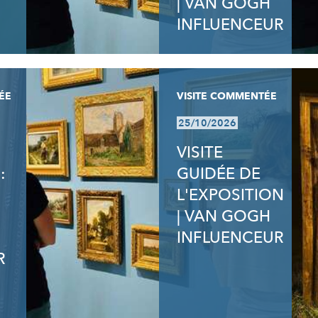
| VAN GOGH
INFLUENCEUR
ÉE
VISITE COMMENTÉE
25/10/2026
VISITE
:
GUIDÉE DE
L'EXPOSITION
| VAN GOGH
INFLUENCEUR
R