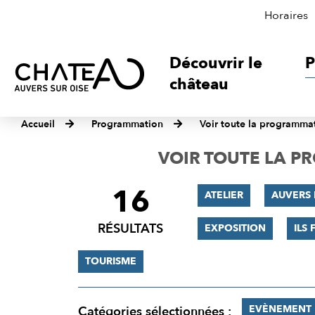
Horaires
Découvrir le
P
château
Accueil
Programmation
Voir toute la programma
VOIR TOUTE LA 
16
FILTRER
ATELIER
AUVERS 
LES
RÉSULTATS
EXPOSITION
ILS 
RÉSULTATS
TOURISME
EVÈNEMENT
Catégories sélectionnées :