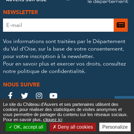
NEWSLETTER
Adresse
Je

e-
m’
mail
Vos informations sont traitées par le Département
à
*
du Val d’Oise, sur la base de votre consentement,
la
pour votre inscription à la newsletter.
ne
Pour en savoir plus et exercer vos droits,
consultez
notre politique de confidentialité
.
NOUS SUIVRE
Le
Le
Le
Le





Le site du Château d’Auvers et ses partenaires utilisent des
Château
Château
Château
Château
cookies pour réaliser des statistiques de visites anonymes et
Contact
Mentions légales
Politique de confidentialité
Crédits
vous permettre de partager du contenu sur les réseaux sociaux.
Partenaires & Mécènes
Recrutement
Marchés publics
sur
sur
sur
sur
Pour en savoir plus,
cliquez ici

Plan du site
OK, accept all
Deny all cookies
Personalize
Newsletter