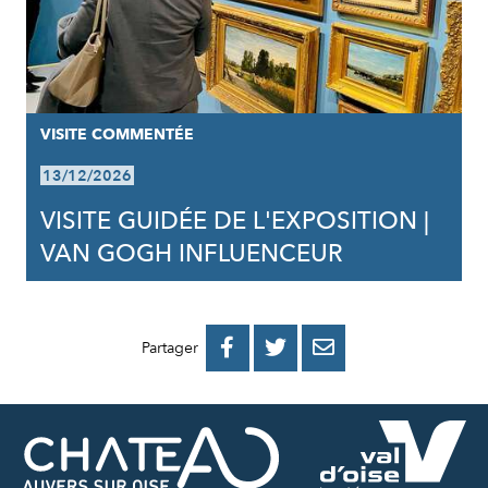
VISITE COMMENTÉE
13/12/2026
VISITE GUIDÉE DE L'EXPOSITION |
VAN GOGH INFLUENCEUR
PARTAGER
PARTAGER
PARTAGER



Partager
SUR
SUR
PAR
FACEBOOK
TWITTER
E-
MAIL