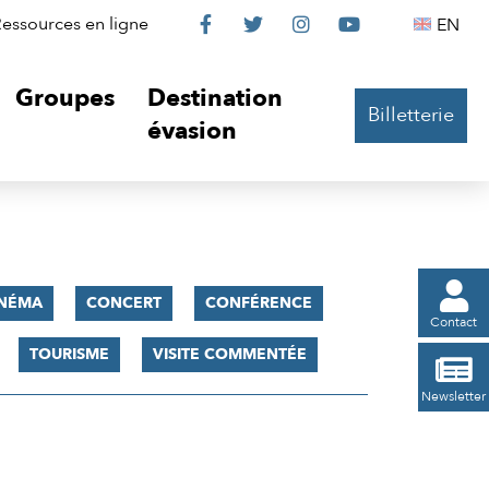
Le
Le
Le
Le
Englis
essources en ligne
EN




Château
Château
Château
Château
Groupes
Destination
Billetterie
sur
sur
sur
sur
évasion
Facebook
Twitter
Instagram
YouTube

INÉMA
CONCERT
CONFÉRENCE
Contact
TOURISME
VISITE COMMENTÉE

Newsletter