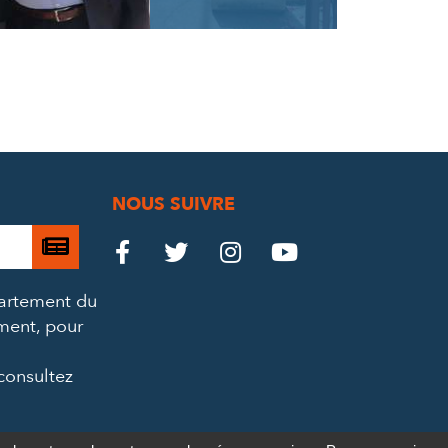
NOUS SUIVRE
Je

Le
Le
Le
Le




m’abonne
Château
Château
Château
Château
partement du
à
ement, pour
la
sur
sur
sur
sur
newsletter
consultez
Facebook
Twitter
Instagram
YouTube