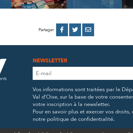
PARTAGER
PARTAGER
PARTAGER



Partager
SUR
SUR
PAR
FACEBOOK
TWITTER
E-
NEWSLETTER
MAIL
Adresse
e-
mail
Vos informations sont traitées par le Dé
*
Val d’Oise, sur la base de votre consent
votre inscription à la newsletter.
Pour en savoir plus et exercer vos droits,
notre politique de confidentialité
.