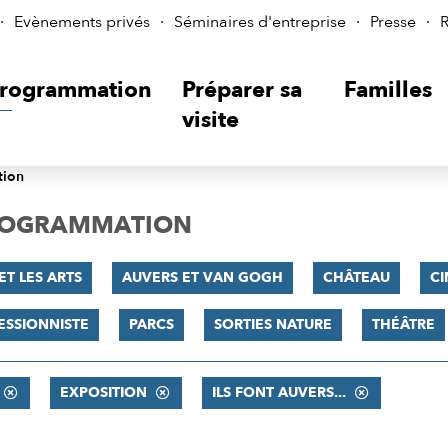
Evènements privés
Séminaires d'entreprise
Presse
R
rogrammation
Préparer sa
Familles
visite
tion
PROGRAMMATION
ET LES ARTS
AUVERS ET VAN GOGH
CHÂTEAU
C
ESSIONNISTE
PARCS
SORTIES NATURE
THÉÂTRE
EXPOSITION
ILS FONT AUVERS...