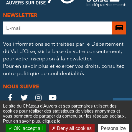
NEWSLETTER
Adresse
Je

e-
m’
mail
Vos informations sont traitées par le Département
à
*
du Val d’Oise, sur la base de votre consentement,
la
pour votre inscription à la newsletter.
ne
Pour en savoir plus et exercer vos droits,
consultez
notre politique de confidentialité
.
NOUS SUIVRE
Le
Le
Le
Le





Le site du Château d’Auvers et ses partenaires utilisent des
Château
Château
Château
Château
cookies pour réaliser des statistiques de visites anonymes et
Contact
Mentions légales
Politique de confidentialité
Crédits
vous permettre de partager du contenu sur les réseaux sociaux.
Partenaires & Mécènes
Recrutement
Marchés publics
sur
sur
sur
sur
Pour en savoir plus,
cliquez ici

Plan du site
OK, accept all
Deny all cookies
Personalize