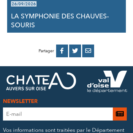
26/09/2026
LA SYMPHONIE DES CHAUVES-
SOURIS
PARTAGER
PARTAGER
PARTAGER



Partager
SUR
SUR
PAR
FACEBOOK
TWITTER
E-
MAIL
NEWSLETTER
Adresse
Je

e-
m’
mail
Vos informations sont traitées par le Département