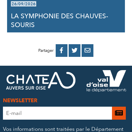
26/09/2026
LA SYMPHONIE DES CHAUVES-
SOURIS
PARTAGER
PARTAGER
PARTAGER



Partager
SUR
SUR
PAR
FACEBOOK
TWITTER
E-
MAIL
NEWSLETTER
Adresse
Je

e-
m’
mail
Vos informations sont traitées par le Département