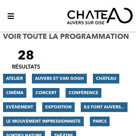
Menu
VOIR TOUTE LA PROGRAMMATION
28
FILTRER
LES
RÉSULTATS
RÉSULTATS
ATELIER
AUVERS ET VAN GOGH
CHÂTEAU
CINÉMA
CONCERT
CONFÉRENCE
EVÈNEMENT
EXPOSITION
ILS FONT AUVERS...
LE MOUVEMENT IMPRESSIONNISTE
PARCS
SORTIES NATURE
THÉÂTRE