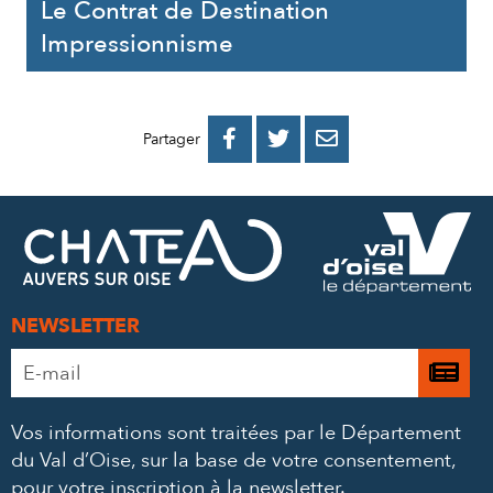
Le Contrat de Destination
Impressionnisme
PARTAGER
PARTAGER
PARTAGER



Partager
SUR
SUR
PAR
FACEBOOK
TWITTER
E-
MAIL
NEWSLETTER
Adresse
Je

e-
m’
mail
Vos informations sont traitées par le Département
à
*
du Val d’Oise, sur la base de votre consentement,
la
pour votre inscription à la newsletter.