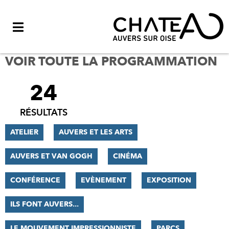
Menu
VOIR TOUTE LA PROGRAMMATION
24
FILTRER
LES
RÉSULTATS
RÉSULTATS
ATELIER
AUVERS ET LES ARTS
AUVERS ET VAN GOGH
CINÉMA
CONFÉRENCE
EVÈNEMENT
EXPOSITION
ILS FONT AUVERS...
LE MOUVEMENT IMPRESSIONNISTE
PARCS