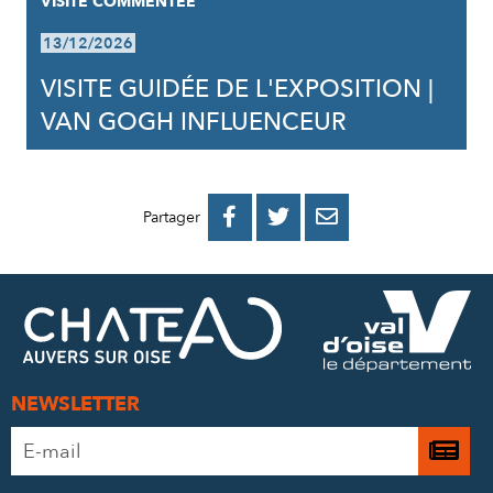
VISITE COMMENTÉE
13/12/2026
VISITE GUIDÉE DE L'EXPOSITION |
VAN GOGH INFLUENCEUR
PARTAGER
PARTAGER
PARTAGER



Partager
SUR
SUR
PAR
FACEBOOK
TWITTER
E-
MAIL
NEWSLETTER
Adresse
Je

e-
m’