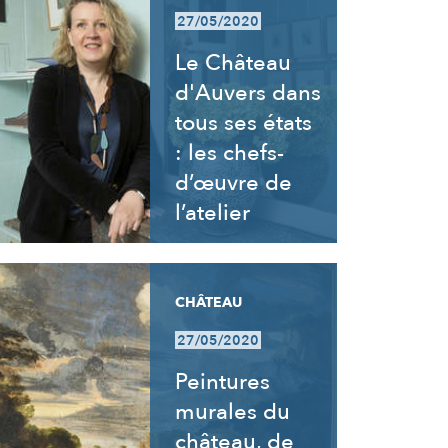
27/05/2020
Le Château
d'Auvers dans
tous ses états
: les chefs-
d’œuvre de
l’atelier
CHÂTEAU
27/05/2020
Peintures
murales du
château, de