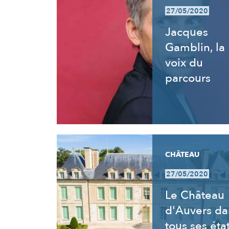
27/05/2020
Jacques
Gamblin, la
voix du
parcours
CHÂTEAU
27/05/2020
Le Château
d'Auvers da
tous ses éta