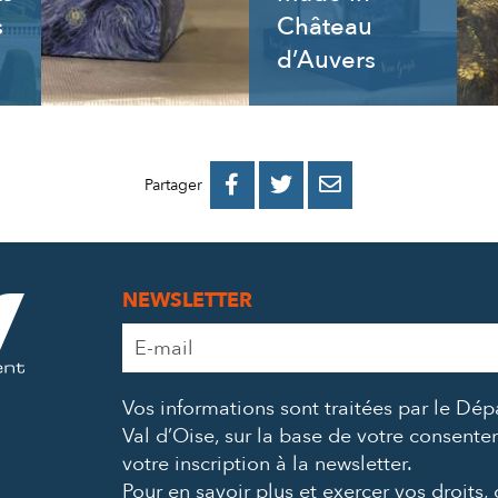
s
Château
d’Auvers
PARTAGER
PARTAGER
PARTAGER



Partager
SUR
SUR
PAR
FACEBOOK
TWITTER
E-
NEWSLETTER
MAIL
Adresse
e-
mail
Vos informations sont traitées par le Dé
*
Val d’Oise, sur la base de votre consent
votre inscription à la newsletter.
Pour en savoir plus et exercer vos droits,