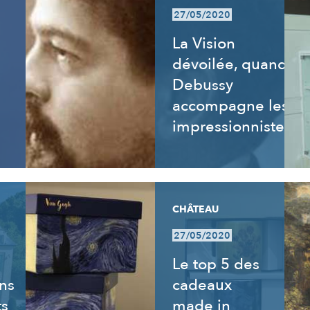
27/05/2020
La Vision
dévoilée, quand
Debussy
accompagne les
impressionnistes
CHÂTEAU
27/05/2020
Le top 5 des
ns
cadeaux
ts
made in