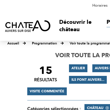
Horaires
Découvrir le
P
château
Accueil
Programmation
Voir toute la programma
VOIR TOUTE LA 
15
FILTRER
ATELIER
AUVERS 
LES
RÉSULTATS
ILS FONT AUVERS...
RÉSULTATS
VISITE COMMENTÉE
CHÂTEAU
Catégories sélectionnées :