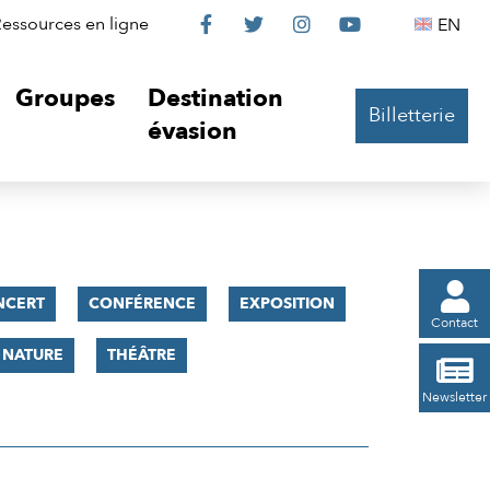
Le
Le
Le
Le
Englis
essources en ligne
EN




Château
Château
Château
Château
Groupes
Destination
Billetterie
sur
sur
sur
sur
évasion
Facebook
Twitter
Instagram
YouTube

NCERT
CONFÉRENCE
EXPOSITION
Contact
 NATURE
THÉÂTRE

Newsletter