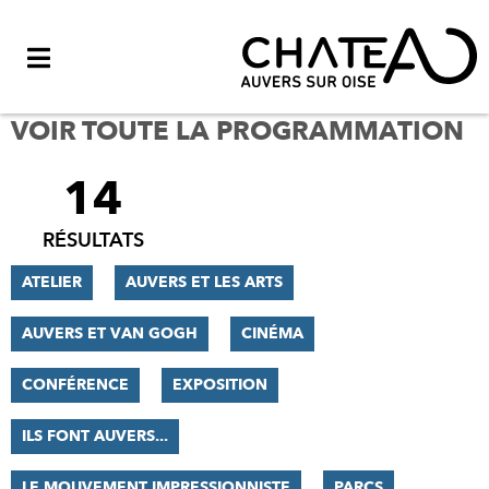
Menu
VOIR TOUTE LA PROGRAMMATION
14
FILTRER
LES
RÉSULTATS
RÉSULTATS
ATELIER
AUVERS ET LES ARTS
AUVERS ET VAN GOGH
CINÉMA
CONFÉRENCE
EXPOSITION
ILS FONT AUVERS...
LE MOUVEMENT IMPRESSIONNISTE
PARCS