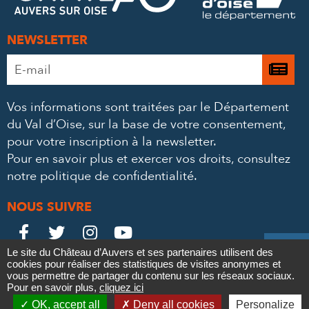
NEWSLETTER
Adresse
Je

e-
m’
mail
Vos informations sont traitées par le Département
à
*
du Val d’Oise, sur la base de votre consentement,
la
pour votre inscription à la newsletter.
ne
Pour en savoir plus et exercer vos droits,
consultez
notre politique de confidentialité
.
NOUS SUIVRE
Le
Le
Le
Le





Le site du Château d’Auvers et ses partenaires utilisent des
Château
Château
Château
Château
cookies pour réaliser des statistiques de visites anonymes et
Contact
Mentions légales
Politique de confidentialité
Crédits
vous permettre de partager du contenu sur les réseaux sociaux.
Partenaires & Mécènes
Recrutement
Marchés publics
sur
sur
sur
sur
Pour en savoir plus,
cliquez ici

Plan du site
OK, accept all
Deny all cookies
Personalize