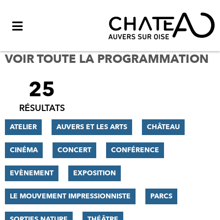
Menu
VOIR TOUTE LA PROGRAMMATION
25
FILTRER
LES
RÉSULTATS
RÉSULTATS
ATELIER
AUVERS ET LES ARTS
CHÂTEAU
CINÉMA
CONCERT
CONFÉRENCE
EVÈNEMENT
EXPOSITION
LE MOUVEMENT IMPRESSIONNISTE
PARCS
SORTIES NATURE
THÉÂTRE