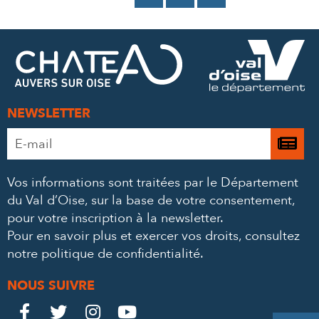
SUR
SUR
PAR
FACEBOOK
TWITTER
E-
MAIL
NEWSLETTER
Adresse
Je

e-
m’
mail
Vos informations sont traitées par le Département
à
*
du Val d’Oise, sur la base de votre consentement,
la
pour votre inscription à la newsletter.
ne
Pour en savoir plus et exercer vos droits,
consultez
notre politique de confidentialité
.
NOUS SUIVRE
Le
Le
Le
Le



